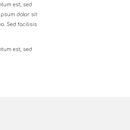
ntum est, sed
ipsum dolor sit
o. Sed facilisis
ntum est, sed