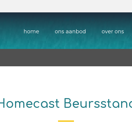
home
ons aanbod
over ons
Homecast Beursstan