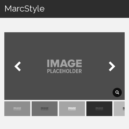
MarcStyle
Togg
navi