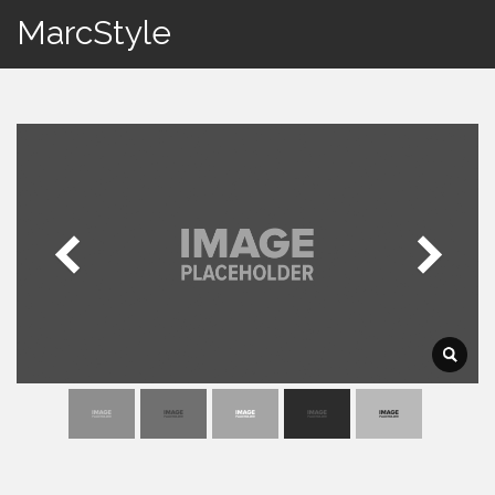
MarcStyle
Togg
navi